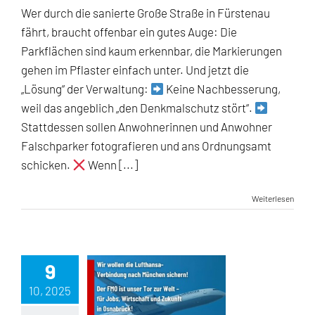
Wer durch die sanierte Große Straße in Fürstenau
fährt, braucht offenbar ein gutes Auge: Die
Parkflächen sind kaum erkennbar, die Markierungen
gehen im Pflaster einfach unter. Und jetzt die
„Lösung“ der Verwaltung:
Keine Nachbesserung,
weil das angeblich „den Denkmalschutz stört“.
Stattdessen sollen Anwohnerinnen und Anwohner
Falschparker fotografieren und ans Ordnungsamt
schicken.
Wenn [...]
Weiterlesen
9
10, 2025
Wir kämpfen für den Erhalt der Lufthansa-Verbindung nach München!