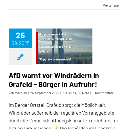
Weiterlesen
26
09, 2025
AfD warnt vor Windrädern in Grafeld – Bürger in Aufruhr!
AfD warnt vor Windrädern in
Grafeld – Bürger in Aufruhr!
Von
maxhuni
|
26. September 2025
|
Aktuelles
,
OV Nord
|
0 Kommentare
Im Berger Ortsteil Grafeld sorgt die Möglichkeit,
Windräder außerhalb der regulären Vorranggebiete
durch die 'Gemeindeöffnungsklausel' zu errichten, für
hitzige Diskussionen.
Die Behörden im Landkreis