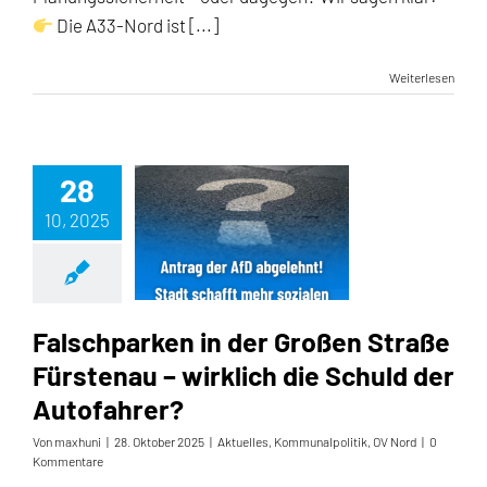
Die A33-Nord ist [...]
Weiterlesen
28
10, 2025
Falschparken in der Großen Straße Fürstenau – wirklich die Schuld der Autofahrer?
Falschparken in der Großen Straße
Fürstenau – wirklich die Schuld der
Autofahrer?
Von
maxhuni
|
28. Oktober 2025
|
Aktuelles
,
Kommunalpolitik
,
OV Nord
|
0
Kommentare