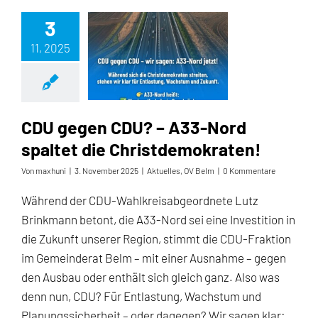
3
11, 2025
CDU gegen CDU? – A33-Nord spaltet die Christdemokraten!
CDU gegen CDU? – A33-Nord
spaltet die Christdemokraten!
Von
maxhuni
|
3. November 2025
|
Aktuelles
,
OV Belm
|
0 Kommentare
Während der CDU-Wahlkreisabgeordnete Lutz
Brinkmann betont, die A33-Nord sei eine Investition in
die Zukunft unserer Region, stimmt die CDU-Fraktion
im Gemeinderat Belm – mit einer Ausnahme – gegen
den Ausbau oder enthält sich gleich ganz. Also was
denn nun, CDU? Für Entlastung, Wachstum und
Planungssicherheit – oder dagegen? Wir sagen klar: