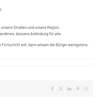
?
, unsere Straßen und unsere Region.
andkreis, bessere Anbindung für alle.
 Fortschritt will, dann wissen die Bürger wenigstens,
Facebook
X
LinkedIn
Pinterest
E-
Mail