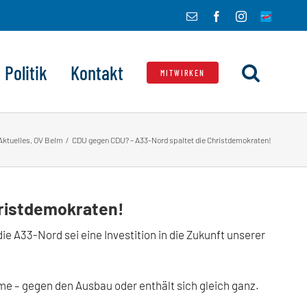
E-
Facebook
Instagram
Telegram
Mail
Politik
Kontakt
MITWIRKEN
Aktuelles
OV Belm
CDU gegen CDU? – A33-Nord spaltet die Christdemokraten!
hristdemokraten!
A33-Nord sei eine Investition in die Zukunft unserer
e – gegen den Ausbau oder enthält sich gleich ganz.