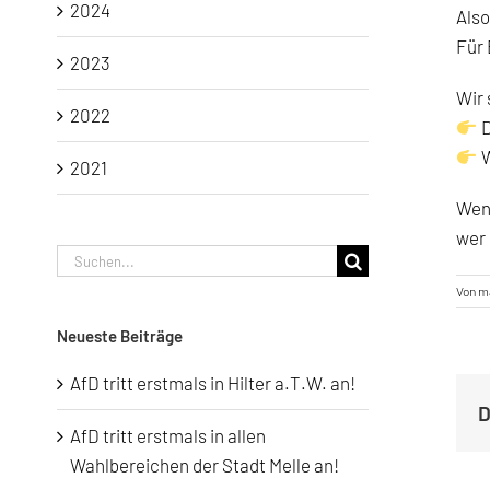
2024
Als
Für
2023
Wir 
2022
D
W
2021
Wenn
wer 
Suche
nach:
Von
m
Neueste Beiträge
AfD tritt erstmals in Hilter a.T.W. an!
D
AfD tritt erstmals in allen
Wahlbereichen der Stadt Melle an!