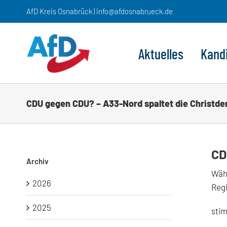
Zum
AfD Kreis Osnabrück | info@afdosnabrueck.de
Inhalt
springen
Aktuelles
Kand
CDU gegen CDU? – A33-Nord spaltet die Christd
CD
Archiv
Währ
2026
Reg
2025
stim