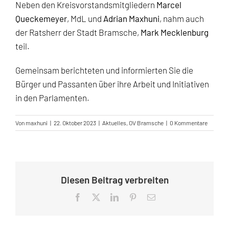
Neben den Kreisvorstandsmitgliedern
Marcel
Queckemeyer
, MdL und
Adrian Maxhuni
, nahm auch
der Ratsherr der Stadt Bramsche,
Mark Mecklenburg
teil.
Gemeinsam berichteten und informierten Sie die
Bürger und Passanten über ihre Arbeit und Initiativen
in den Parlamenten.
Von
maxhuni
|
22. Oktober 2023
|
Aktuelles
,
OV Bramsche
|
0 Kommentare
Diesen Beitrag verbreiten
Facebook
X
LinkedIn
Pinterest
E-
Mail