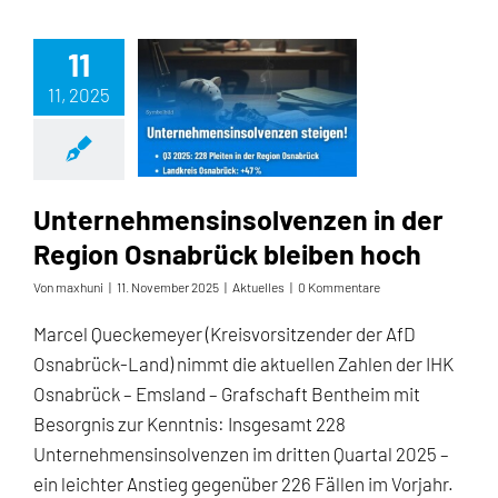
11
11, 2025
Unternehmensinsolvenzen in der Region Osnabrück bleiben hoch
Unternehmensinsolvenzen in der
Region Osnabrück bleiben hoch
Von
maxhuni
|
11. November 2025
|
Aktuelles
|
0 Kommentare
Marcel Queckemeyer (Kreisvorsitzender der AfD
Osnabrück-Land) nimmt die aktuellen Zahlen der IHK
Osnabrück – Emsland – Grafschaft Bentheim mit
Besorgnis zur Kenntnis: Insgesamt 228
Unternehmensinsolvenzen im dritten Quartal 2025 –
ein leichter Anstieg gegenüber 226 Fällen im Vorjahr.