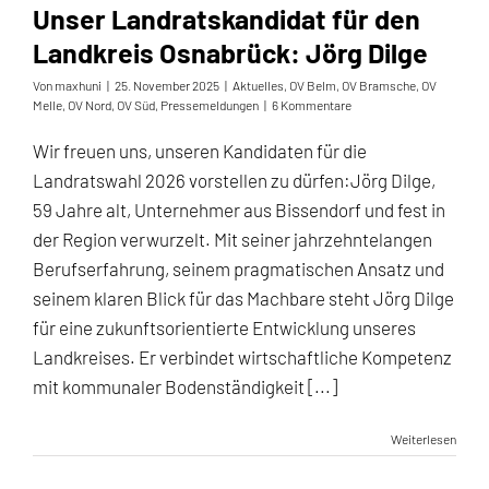
Unser Landratskandidat für den
Landkreis Osnabrück: Jörg Dilge
Von
maxhuni
|
25. November 2025
|
Aktuelles
,
OV Belm
,
OV Bramsche
,
OV
Melle
,
OV Nord
,
OV Süd
,
Pressemeldungen
|
6 Kommentare
Wir freuen uns, unseren Kandidaten für die
Landratswahl 2026 vorstellen zu dürfen:Jörg Dilge,
59 Jahre alt, Unternehmer aus Bissendorf und fest in
der Region verwurzelt. Mit seiner jahrzehntelangen
Berufserfahrung, seinem pragmatischen Ansatz und
seinem klaren Blick für das Machbare steht Jörg Dilge
für eine zukunftsorientierte Entwicklung unseres
Landkreises. Er verbindet wirtschaftliche Kompetenz
mit kommunaler Bodenständigkeit [...]
Weiterlesen