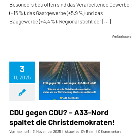
Besonders betroffen sind das Verarbeitende Gewerbe
(+15 %), das Gastgewerbe (+5,9 %) und das
Baugewerbe (+4,4 %). Regional sticht der [...]
Weiterlesen
3
11, 2025
CDU gegen CDU? – A33-Nord spaltet die Christdemokraten!
CDU gegen CDU? – A33-Nord
spaltet die Christdemokraten!
Von
maxhuni
|
3. November 2025
|
Aktuelles
,
OV Belm
|
0 Kommentare